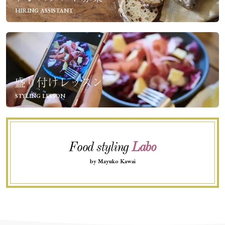
HIRING ASSISTANT
盛り付けレッスン
STYLING LESSON
Food styling
Labo
by Mayuko Kawai