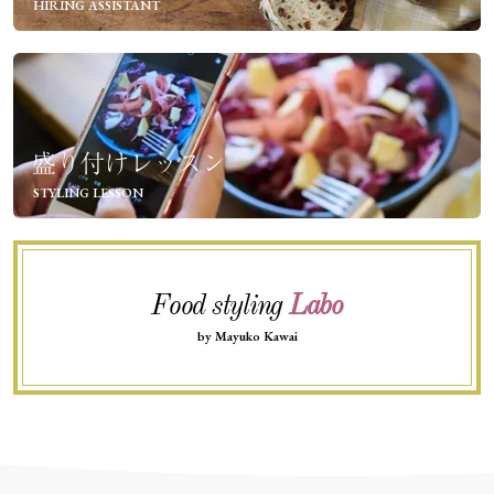
HIRING ASSISTANT
盛り付けレッスン
STYLING LESSON
Food styling
Labo
by Mayuko Kawai