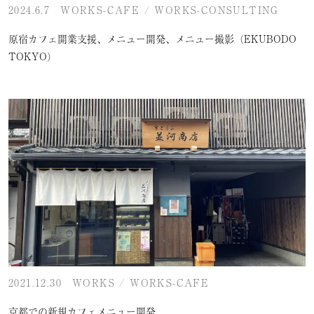
2024.6.7
WORKS-CAFE
/
WORKS-CONSULTING
原宿カフェ開業支援、メニュー開発、メニュー撮影（EKUBODO
TOKYO）
2021.12.30
WORKS
/
WORKS-CAFE
京都での新規カフェメニュー開発