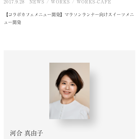
2017.9.28
NEWS
/
WORKS
/
WORKS-CAFE
【コラボカフェメニュー開発】マラソンランナー向けスイーツメニ
ュー開発
河合 真由子