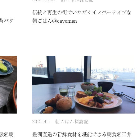
伝統と再生の街でいただくイノベーティブな
苔バタ
朝ごはん＠caveman
2021.4.1
朝ごはん探訪記
験＠朝
豊洲直送の新鮮食材を堪能できる朝食＠三井