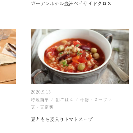
ガーデンホテル豊洲ベイサイドクロス
2020.9.13
時短簡単
/
朝ごはん
/
汁物・スープ
/
豆・豆腐類
豆ともち麦入りトマトスープ