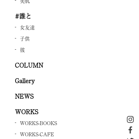
美肌
#誰と
女友達
子供
彼
COLUMN
Gallery
NEWS
WORKS
WORKS-BOOKS
WORKS-CAFE