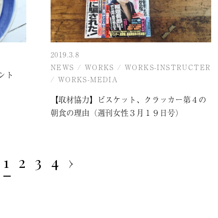
2019.3.8
NEWS
/
WORKS
/
WORKS-INSTRUCTER
ント
/
WORKS-MEDIA
【取材協力】ビスケット、クラッカー第４の
朝食の理由（週刊女性３月１９日号）
1
2
3
4
›