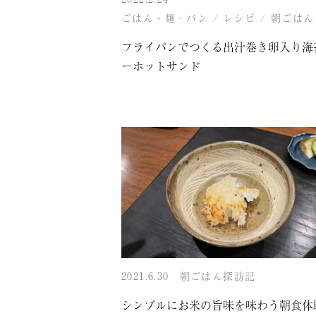
ごはん・麺・パン
/
レシピ
/
朝ごはん
フライパンでつくる出汁巻き卵入り海
ーホットサンド
2021.6.30
朝ごはん探訪記
シンプルにお米の旨味を味わう朝食体