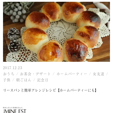
2017.12.23
おうち
/
お茶会・デザート
/
ホームパーティー
/
女友達
/
子供
/
朝ごはん
/
記念日
リースパンと簡単アレンジレシピ【ホームパーティーにも】