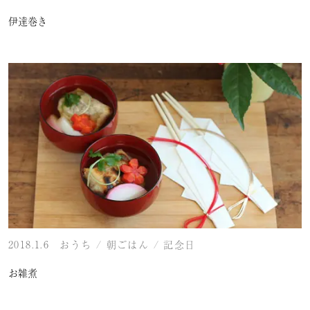
伊達巻き
2018.1.6
おうち
/
朝ごはん
/
記念日
お雑煮