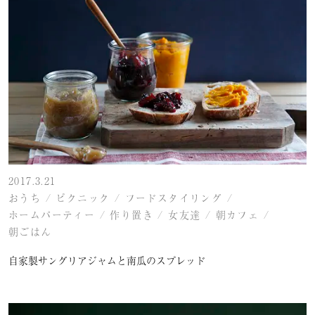
2017.3.21
おうち
/
ピクニック
/
フードスタイリング
/
ホームパーティー
/
作り置き
/
女友達
/
朝カフェ
/
朝ごはん
自家製サングリアジャムと南瓜のスプレッド