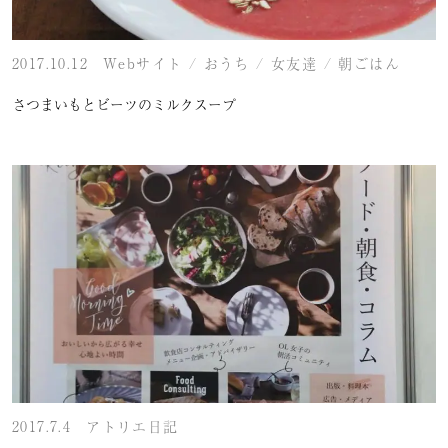
2017.10.12
Webサイト
/
おうち
/
女友達
/
朝ごはん
さつまいもとビーツのミルクスープ
2017.7.4
アトリエ日記