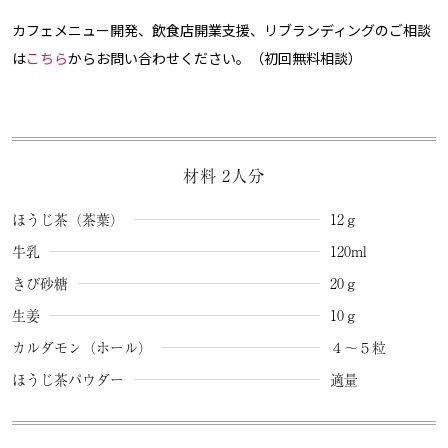
カフェメニュー開発、飲食店開業支援、リブランディングのご相談
は
こちら
からお問い合わせください。（初回無料相談）
材料 2人分
ほうじ茶（茶葉）
12ｇ
牛乳
120ml
きび砂糖
20ｇ
生姜
10ｇ
カルダモン（ホール）
４〜５粒
ほうじ茶パウダー
適量