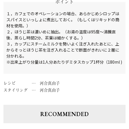
ポイント
１，カフェでのオペレーションの場合、あらかじめシロップは
スパイスといっしょに煮出しておく。（もしくはリキッドの商
材を使用。）
２，ほうじ茶は濃いめに抽出。（お湯の温度は95度〜沸騰直
後、蒸らし時間2分、茶葉は細かくする。）
３，カップにスチームミルクを勢いよく注ぎ入れたあとに、上
からそっとほうじ茶を注ぎ入れることで断面がきれいに２層に
分かれる。
※出来上がり分量は1人分あたりデミタスカップ1杯分（180ml )
レシピ
河合真由子
スタイリング
河合真由子
RECOMMENDED