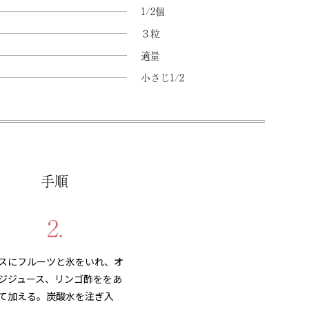
1/2個
３粒
適量
小さじ1/2
手順
2.
スにフルーツと氷をいれ、オ
ジジュース、リンゴ酢ををあ
て加える。炭酸水を注ぎ入