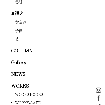
美肌
#誰と
女友達
子供
彼
COLUMN
Gallery
NEWS
WORKS
WORKS-BOOKS
WORKS-CAFE