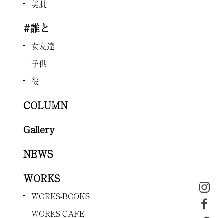
美肌
#誰と
女友達
子供
彼
COLUMN
Gallery
NEWS
WORKS
WORKS-BOOKS
WORKS-CAFE