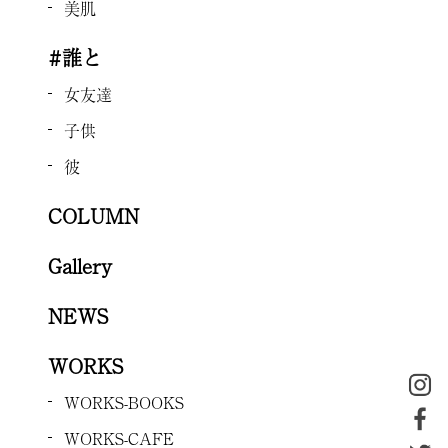
美肌
#誰と
女友達
子供
彼
COLUMN
Gallery
NEWS
WORKS
WORKS-BOOKS
WORKS-CAFE