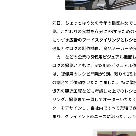
先日、ちょっとはやめの今年の撮影納めでし
影。こだわりの食材を存分にPRするためのイメージ
につづき
広告のフードスタイリング
と
レシ
通販カタログの制作請負、食品メーカーや
ーカーなどの企業の
SNS用ビジュアル撮影
ログの撮影とともに、SNS用のビジュアル
は、販促用のレシピ開発が9割。残りの1割
の割合でご依頼をいただきました。 特に業
促先の製造工程なども考慮した上でのレシピ
リング、撮影まで一貫してオーダーいただ
ターをアサインし、自社内ですべて完結で
まり、クライアントのニーズに沿った、よ