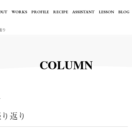
OUT
WORKS
PROFILE
RECIPE
ASSISTANT
LESSON
BLOG
返り
COLUMN
記
振り返り