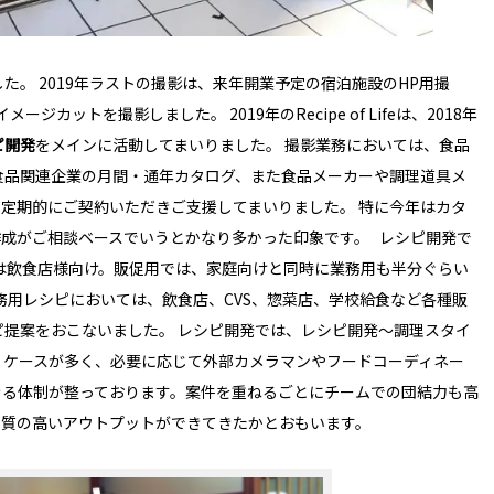
た。 2019年ラストの撮影は、来年開業予定の宿泊施設のHP用撮
カットを撮影しました。 2019年のRecipe of Lifeは、2018年
ピ開発
をメインに活動してまいりました。 撮影業務においては、食品
食品関連企業の月間・通年カタログ、また食品メーカーや調理道具メ
も定期的にご契約いただきご支援してまいりました。 特に今年はカタ
作成がご相談ベースでいうとかなり多かった印象です。 レシピ開発で
は飲食店様向け。販促用では、家庭向けと同時に業務用も半分ぐらい
務用レシピにおいては、飲食店、CVS、惣菜店、学校給食など各種販
提案をおこないました。 レシピ開発では、レシピ開発〜調理スタイ
くケースが多く、必要に応じて外部カメラマンやフードコーディネー
きる体制が整っております。案件を重ねるごとにチームでの団結力も高
り質の高いアウトプットができてきたかとおもいます。