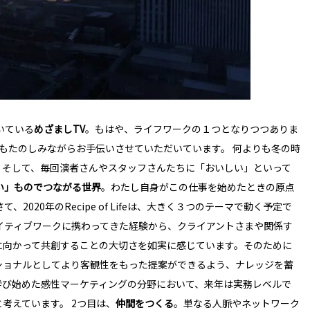
いている
めざましTV
。もはや、ライフワークの１つとなりつつありま
もたのしみながらお手伝いさせていただいています。 何よりも冬の時
、そして、毎回演者さんやスタッフさんたちに「おいしい」といって
い」ものでつながる世界
。わたし自身がこの仕事を始めたときの原点
2020年のRecipe of Lifeは、大きく３つのテーマで動く予定で
イティブワークに携わってきた経験から、クライアントさまや関係す
に向かって共創することの大切さを如実に感じています。そのために
ショナルとしてより客観性をもった提案ができるよう、ナレッジを蓄
学び始めた感性マーケティングの分野において、来年は実務レベルで
考えています。 2つ目は、
仲間をつくる
。単なる人脈やネットワーク