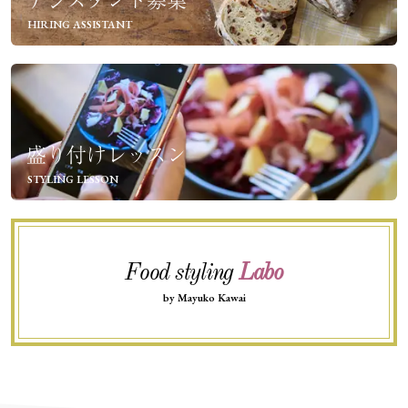
HIRING ASSISTANT
盛り付けレッスン
STYLING LESSON
Food styling
Labo
by Mayuko Kawai