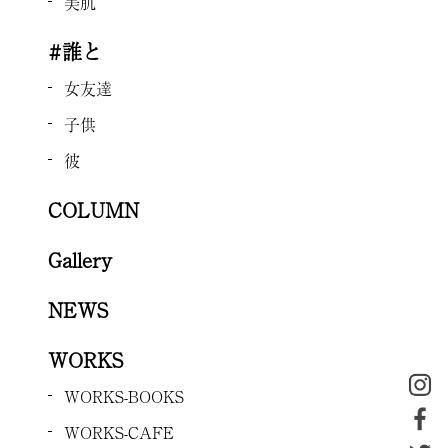
美肌
#誰と
女友達
子供
彼
COLUMN
Gallery
NEWS
WORKS
WORKS-BOOKS
WORKS-CAFE