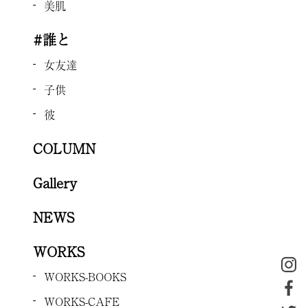
美肌
#誰と
女友達
子供
彼
COLUMN
Gallery
NEWS
WORKS
WORKS-BOOKS
WORKS-CAFE