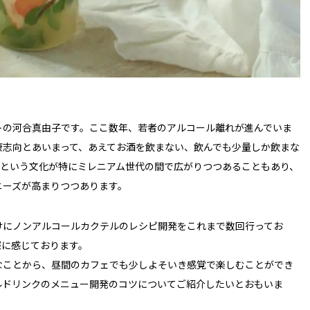
トの河合真由子です。ここ数年、若者のアルコール離れが進んでいま
康志向とあいまって、あえてお酒を飲まない、飲んでも少量しか飲まな
アス）」という文化が特にミレニアム世代の間で広がりつつあることもあり、
ニーズが高まりつつあります。
けにノンアルコールカクテルのレシピ開発をこれまで数回行ってお
際に感じております。
なことから、昼間のカフェでも少しよそいき感覚で楽しむことができ
ルドリンクのメニュー開発のコツについてご紹介したいとおもいま