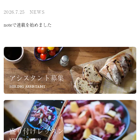
2026.7.25
NEWS
noteで連載を始めました
アシスタント募集
HIRING ASSISTANT
盛り付けレッスン
STYLING LESSON