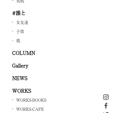
美肌
#誰と
女友達
子供
彼
COLUMN
Gallery
NEWS
WORKS
WORKS-BOOKS
WORKS-CAFE