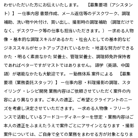
わせいただいた方にお伝えいたします。 【募集要項（アシスタン
ト）】 ー仕事内容 書類作成、メール返信等のデスクワーク、調理
補助、洗い物や片付け、買い出し、撮影時の調理補助 （調理だけで
なく、デスクワーク等の仕事も担当いただきます。） ー求める人物
像 ・基本的な調理スキルがあるかた ・社会人としての基本的なビ
ジネススキルがセットアップされているかた ・地道な努力ができる
かた ・明るく素直なかた 栄養士、管理栄養士、調理師免許保持者
であればベターですがマストではありません。 語学（英語、中国
語）が堪能なかたも大歓迎です。 ー勤務体系 案件による 【募集
要項（業務委託スタッフ）】 ー仕事内容 ・料理撮影の調理、スタ
イリング ・レシピ開発 業務内容はご依頼させていただく案件の内
容により異なります。ご本人の適正、ご希望とクライアントのニー
ズを考慮し決定させていただきます。 ー求める人物像 ・フリーラ
ンスで活動しているフードコーディネーターを想定 ・業務内容はご
本人の適正をふまえたうえで案件ごとにアサインとなります ・撮影
案件については、ご自身で全ての業務をまわせる方が対象となりま