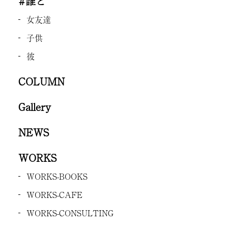
#誰と
女友達
子供
彼
COLUMN
Gallery
NEWS
WORKS
WORKS-BOOKS
WORKS-CAFE
WORKS-CONSULTING