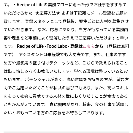
す。 ・Recipe of Lifeの業務フローに則った形でお仕事をすすめて
いただけるかた ★応募方法★ まずは下記宛にメール登録をお願い
致します。 登録スタッフとして登録後、案件ごとに人材を募集させ
ていただきます。 なお、応募にあたり、当方が行なっている業務内
容や理念など事前によく理解したうえでご応募いただけますと幸い
です。
Recipe of Life -Food Labo- 登録は
こちら
から
（登録は無料
です） アシスタントは未経験でも大丈夫です。また、仕事のすす
め方や撮影用の盛り付けテクニックなど、こちらで教えられること
は出し惜しみなくお教えいたします。学べる環境は整っているとお
もいます。 ポテンシャルが高く、高い意識をお持ちの方が、望む方
向でご活躍いただくことが私共の喜びでもあり、また、高いスキル
をもって社会に貢献できる人材を世におくりだすことが使命である
ともかんがえています。 食に興味があり、将来、食の仕事で活躍し
たいとおもっている方のご応募をお待ちしております。