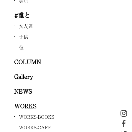
美肌
#誰と
女友達
子供
彼
COLUMN
Gallery
NEWS
WORKS
WORKS-BOOKS
WORKS-CAFE