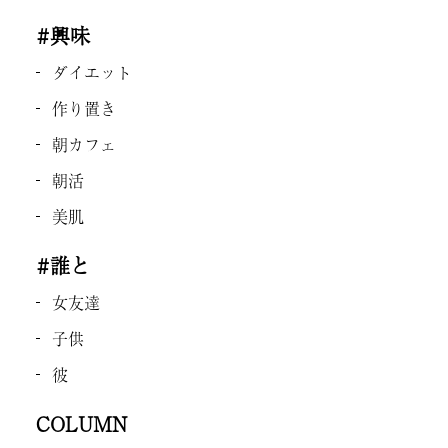
#興味
ダイエット
作り置き
朝カフェ
朝活
美肌
#誰と
女友達
子供
彼
COLUMN