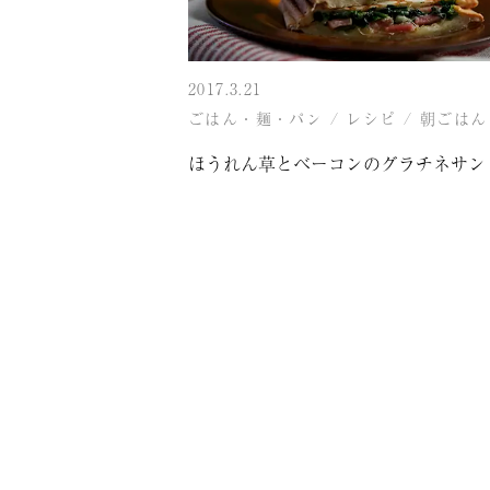
2017.3.21
ごはん・麺・パン
/
レシピ
/
朝ごはん
ほうれん草とベーコンのグラチネサン