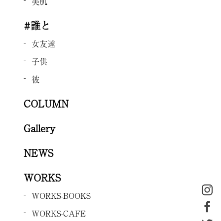
美肌
#誰と
女友達
子供
彼
COLUMN
Gallery
NEWS
WORKS
WORKS-BOOKS
WORKS-CAFE