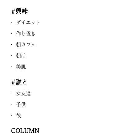
#興味
ダイエット
作り置き
朝カフェ
朝活
美肌
#誰と
女友達
子供
彼
COLUMN