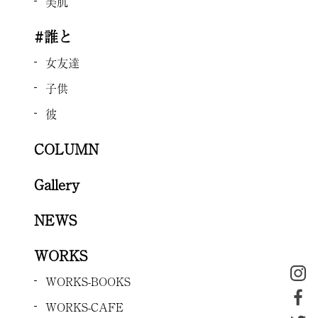
美肌
#誰と
女友達
子供
彼
COLUMN
Gallery
NEWS
WORKS
WORKS-BOOKS
WORKS-CAFE