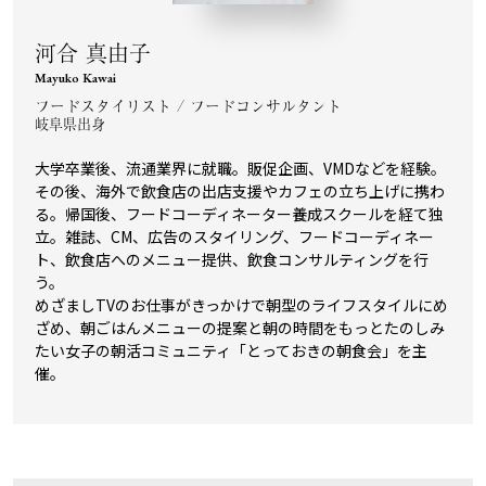
河合 真由子
Mayuko Kawai
フードスタイリスト / フードコンサルタント
岐阜県出身
大学卒業後、流通業界に就職。販促企画、VMDなどを経験。
その後、海外で飲食店の出店支援やカフェの立ち上げに携わ
る。帰国後、フードコーディネーター養成スクールを経て独
立。雑誌、CM、広告のスタイリング、フードコーディネー
ト、飲食店へのメニュー提供、飲食コンサルティングを行
う。
めざましTVのお仕事がきっかけで朝型のライフスタイルにめ
ざめ、朝ごはんメニューの提案と朝の時間をもっとたのしみ
たい女子の朝活コミュニティ「とっておきの朝食会」を主
催。