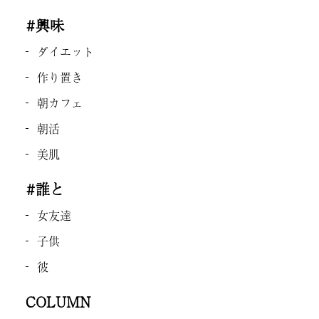
#興味
ダイエット
作り置き
朝カフェ
朝活
美肌
#誰と
女友達
子供
彼
COLUMN